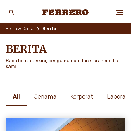
Skip
to
main
Ferrero
content
Berita & Cerita
Berita
TENTANG KAMI
BERITA
Baca berita terkini, pengumuman dan siaran media
MANUSIA & ALAM
kami.
JENAMA KAMI
All
Jenama
Korporat
Laporan
KERJAYA