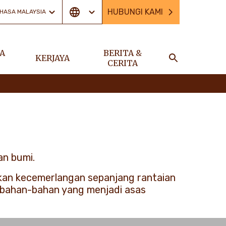
HUBUNGI KAMI
HASA MALAYSIA
A
BERITA &
KERJAYA
CERITA
CARI
an bumi.
akan kecemerlangan sepanjang rantaian
i bahan-bahan yang menjadi asas