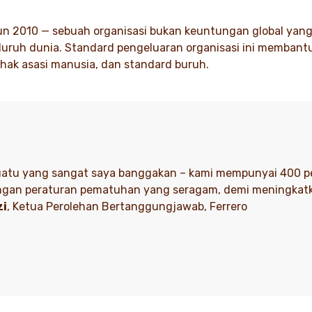
un 2010 — sebuah organisasi bukan keuntungan global ya
eluruh dunia. Standard pengeluaran organisasi ini membant
 hak asasi manusia, dan standard buruh.
suatu yang sangat saya banggakan – kami mempunyai 400 p
gan peraturan pematuhan yang seragam, demi meningkatka
zi
, Ketua Perolehan Bertanggungjawab, Ferrero