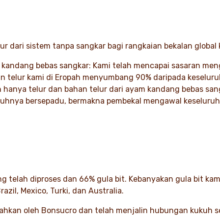
r dari sistem tanpa sangkar bagi rangkaian bekalan global 
m kandang bebas sangkar: Kami telah mencapai sasaran me
an telur kami di Eropah menyumbang 90% daripada keseluru
anya telur dan bahan telur dari ayam kandang bebas sang
enuhnya bersepadu, bermakna pembekal mengawal keseluruh
g telah diproses dan 66% gula bit. Kebanyakan gula bit kam
zil, Mexico, Turki, dan Australia.
hkan oleh Bonsucro dan telah menjalin hubungan kukuh se