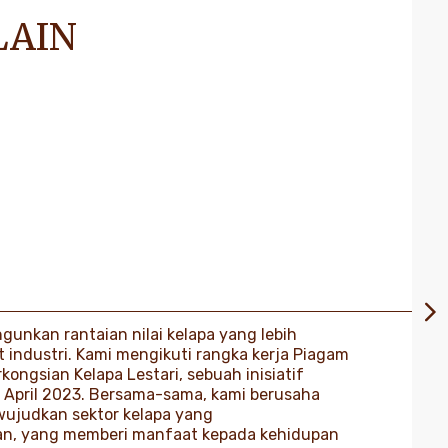
LAIN
unkan rantaian nilai kelapa yang lebih
 industri. Kami mengikuti rangka kerja Piagam
kongsian Kelapa Lestari, sebuah inisiatif
a April 2023. Bersama-sama, kami berusaha
wujudkan sektor kelapa yang
, yang memberi manfaat kepada kehidupan