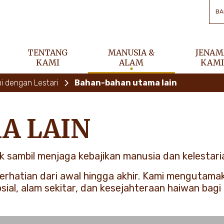
BA
TENTANG
MANUSIA &
JENAM
KAMI
ALAM
KAMI
 dengan Lestari
Bahan-bahan utama lain
A LAIN
sambil menjaga kebajikan manusia dan kelestari
erhatian dari awal hingga akhir. Kami mengutam
sial, alam sekitar, dan kesejahteraan haiwan bag