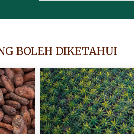
NG BOLEH DIKETAHUI