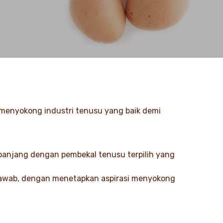
menyokong industri tenusu yang baik demi
panjang dengan pembekal tenusu terpilih yang
awab, dengan menetapkan aspirasi menyokong