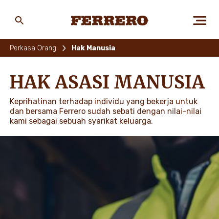
Skip
to
main
Ferrero
content
Perkasa Orang
Hak Manusia
TENTANG KAMI
HAK ASASI MANUSIA
Keprihatinan terhadap individu yang bekerja untuk
MANUSIA & ALAM
dan bersama Ferrero sudah sebati dengan nilai-nilai
kami sebagai sebuah syarikat keluarga.
JENAMA KAMI
KERJAYA