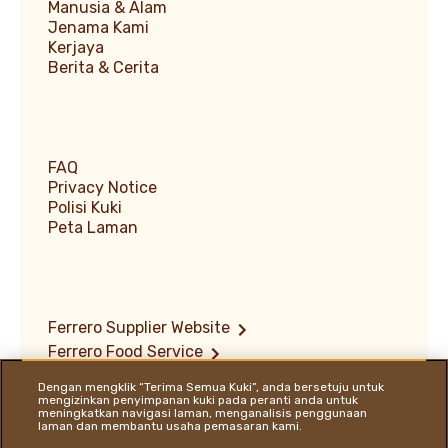
Manusia & Alam
Jenama Kami
Kerjaya
Berita & Cerita
FAQ
Privacy Notice
Polisi Kuki
Peta Laman
Ferrero Supplier Website
Ferrero Food Service
Ferrero Travel Market
Dengan mengklik “Terima Semua Kuki”, anda bersetuju untuk
Terms of Use
mengizinkan penyimpanan kuki pada peranti anda untuk
meningkatkan navigasi laman, menganalisis penggunaan
Dasar Pendedahan Kelemahan
laman dan membantu usaha pemasaran kami.
Ferrero Hazelnut Company