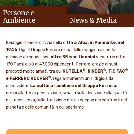
Persone e
Ambiente
News & Media
Il viaggio di Ferrero inizia nella città di
Alba, in Piemonte
,
nel
1946
. Oggi il Gruppo Ferrero è una delle maggiori aziende
dolciarie al mondo, con
oltre 35
brand
iconici
venduti in oltre
170 Paesi e più di 47.000 dipendenti. Ferrero, grazie ai suoi
®
®
®
prodotti molto amati, tra cui
NUTELLA
, KINDER
, TIC TAC
®
e FERRERO ROCHER
, regala momenti unici di gioia da
condividere.
La cultura familiare del Gruppo Ferrero
,
ormai alla terza generazione, si basa sulla dedizione alla qualità
e all’eccellenza, sulla tradizione e sull’impegno nei confronti del
pianeta e delle comunità in cui operiamo.