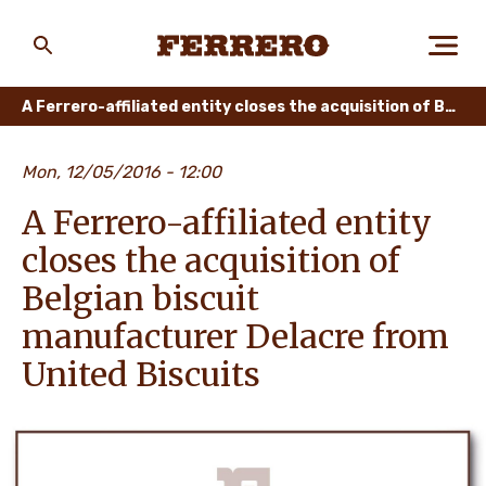
Skip
to
main
Ferrero
content
A Ferrero-affiliated entity closes the acquisition of Belgian biscuit manufacturer Delacre from United Biscuits
CHI SIAMO
Mon, 12/05/2016 - 12:00
A Ferrero-affiliated entity
PERSONE E AMBIENTE
closes the acquisition of
Belgian biscuit
manufacturer Delacre from
I NOSTRI PRODOTTI
United Biscuits
LAVORA CON NOI