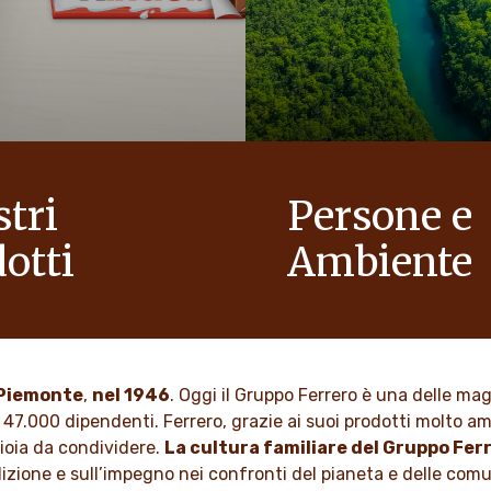
stri
Persone e
otti
Ambiente
egria alle famiglie, per
In qualità di azienda a condu
 mondo con più ottimismo.
familiare, valori come il rispe
l’integrità e l’innovazione so
nella nostra cultura da gener
 DI PIÙ
n Piemonte
,
nel 1946
. Oggi il Gruppo Ferrero è una delle ma
 47.000 dipendenti. Ferrero, grazie ai suoi prodotti molto ama
SCOPRI DI PIÙ
gioia da condividere.
La cultura familiare del Gruppo Fer
adizione e sull’impegno nei confronti del pianeta e delle com