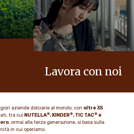
Lavora con noi
zione
Noi di Ferrero sappiamo che i nostri
tto,
prodotti sono amati da milioni di
no integrati
persone in tutto il mondo.
azioni.
ggiori aziende dolciarie al mondo, con
oltre 35
SCOPRI DI PIÙ
®
®
®
ti, tra cui
NUTELLA
, KINDER
, TIC TAC
e
rero
, ormai alla terza generazione, si basa sulla
unità in cui operiamo.