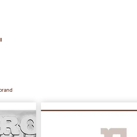
I
 brand