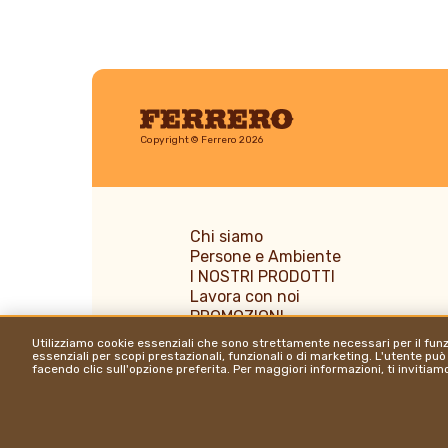
Ferrero
Copyright © Ferrero 2026
Chi siamo
Persone e Ambiente
I NOSTRI PRODOTTI
Lavora con noi
PROMOZIONI
News & Media
Utilizziamo cookie essenziali che sono strettamente necessari per il fu
essenziali per scopi prestazionali, funzionali o di marketing. L'utente può
facendo clic sull'opzione preferita. Per maggiori informazioni, ti invitia