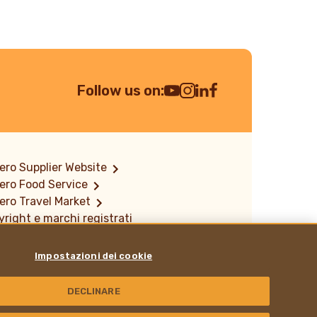
Follow us on:
Youtube Channel
Instagram
LinkedIn
Facebook
ero Supplier Website
ero Food Service
ero Travel Market
right e marchi registrati
rmativa sulla divulgazione delle
erabilità
Impostazioni dei cookie
rero Hazelnut Company
e siamo
lli organizzativi 231
DECLINARE