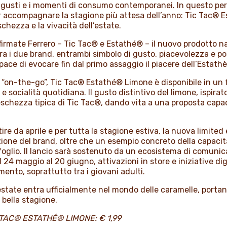
i gusti e i momenti di consumo contemporanei. In questo pe
 accompagnare la stagione più attesa dell’anno: Tic Tac® E
chezza e la vivacità dell’estate.
 firmate Ferrero – Tic Tac® e Estathé® – il nuovo prodotto 
 tra i due brand, entrambi simbolo di gusto, piacevolezza e p
pace di evocare fin dal primo assaggio il piacere dell’Estath
“on-the-go”, Tic Tac® Estathé® Limone è disponibile in un 
ocialità quotidiana. Il gusto distintivo del limone, ispirato
reschezza tipica di Tic Tac®, dando vita a una proposta capa
tire da aprile e per tutta la stagione estiva, la nuova limited
ione del brand, oltre che un esempio concreto della capacità 
tafoglio. Il lancio sarà sostenuto da un ecosistema di comun
24 maggio al 20 giugno, attivazioni in store e iniziative digit
mento, soprattutto tra i giovani adulti.
state entra ufficialmente nel mondo delle caramelle, portan
 bella stagione.
IC TAC® ESTATHÉ® LIMONE: € 1,99