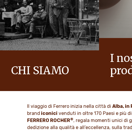
I no
CHI SIAMO
prod
La storia del Gruppo Ferrero e la sua
Portiamo all
mission. Dai primi passi al successo
guardare il
mondiale.
SCOPRI
Il viaggio di Ferrero inizia nella città di
Alba, i
SCOPRI DI PIÙ
brand
iconici
venduti in oltre 170 Paesi e più di
®
FERRERO ROCHER
, regala momenti unici di 
dedizione alla qualità e all’eccellenza, sulla tr