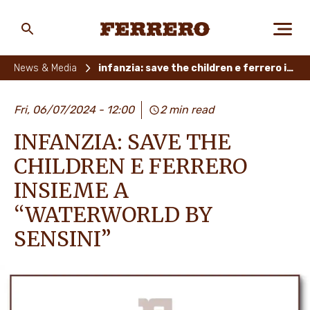
Skip
to
main
Ferrero
content
News & Media
infanzia: save the children e ferrero insieme a "waterworld by sensini"
CHI SIAMO
Fri, 06/07/2024 - 12:00
2 min read
INFANZIA: SAVE THE
PERSONE E AMBIENTE
CHILDREN E FERRERO
INSIEME A
“WATERWORLD BY
I NOSTRI PRODOTTI
SENSINI”
LAVORA CON NOI