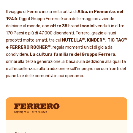
Il viaggio di Ferrero inizia nella città di
Alba, in Piemonte
,
nel
1946
. Oggi il Gruppo Ferrero è una delle maggiori aziende
dolciarie al mondo, con
oltre 35
brand
iconici
venduti in oltre
170 Paesi e più di 47.000 dipendenti. Ferrero, grazie ai suoi
®
®
®
prodotti molto amati, tra cui
NUTELLA
, KINDER
, TIC TAC
®
e FERRERO ROCHER
, regala momenti unici di gioia da
condividere.
La cultura familiare del Gruppo Ferrero
,
ormai alla terza generazione, si basa sulla dedizione alla qualità
e all’eccellenza, sulla tradizione e sull’impegno nei confronti del
pianeta e delle comunità in cui operiamo.
Ferrero
Copyright © Ferrero 2026