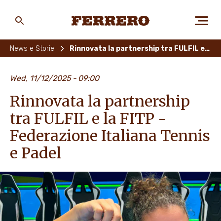
Skip
to
main
Ferrero
content
News e Storie
Rinnovata la partnership tra FULFIL e la FITP - Federazione Italiana Tennis e Padel
CHI SIAMO
Wed, 11/12/2025
09:00
Rinnovata la partnership
PERSONE E AMBIENTE
tra FULFIL e la FITP -
Federazione Italiana Tennis
e Padel
I NOSTRI PRODOTTI
LAVORA CON NOI