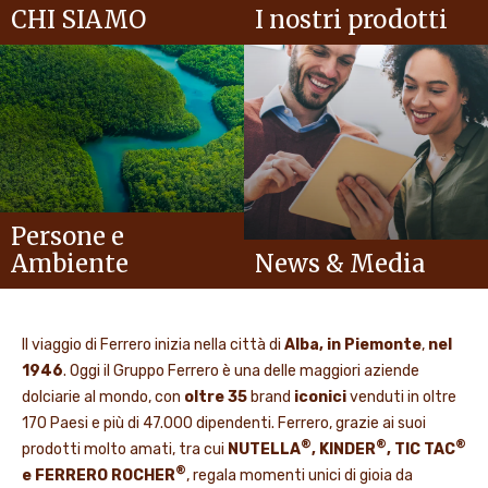
CHI SIAMO
I nostri prodotti
Persone e
Ambiente
News & Media
Il viaggio di Ferrero inizia nella città di
Alba, in Piemonte
,
nel
1946
. Oggi il Gruppo Ferrero è una delle maggiori aziende
dolciarie al mondo, con
oltre 35
brand
iconici
venduti in oltre
170 Paesi e più di 47.000 dipendenti. Ferrero, grazie ai suoi
®
®
®
prodotti molto amati, tra cui
NUTELLA
, KINDER
, TIC TAC
®
e FERRERO ROCHER
, regala momenti unici di gioia da