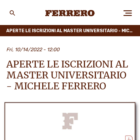
Skip
to
main
Ferrero
content
APERTE LE ISCRIZIONI AL MASTER UNIVERSITARIO - MICHELE FERRERO
CHI SIAMO
Fri, 10/14/2022 - 12:00
APERTE LE ISCRIZIONI AL
PERSONE E AMBIENTE
MASTER UNIVERSITARIO
- MICHELE FERRERO
I NOSTRI PRODOTTI
LAVORA CON NOI