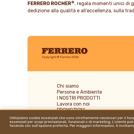
®
FERRERO ROCHER
, regala momenti unici di 
dedizione alla qualità e all’eccellenza, sulla tr
Ferrero
Copyright © Ferrero 2026
Chi siamo
Persone e Ambiente
I NOSTRI PRODOTTI
Lavora con noi
PROMOZIONI
News & Media
Utilizziamo cookie essenziali che sono strettamente necessari per il fu
essenziali per scopi prestazionali, funzionali o di marketing. L'utente può
facendo clic sull'opzione preferita. Per maggiori informazioni, ti invitia