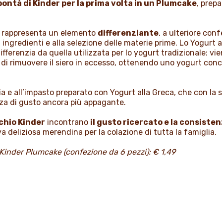
bontà di Kinder per la prima volta in un Plumcake
, prepa
rappresenta un elemento
differenziante
, a ulteriore co
i ingredienti e alla selezione delle materie prime. Lo Yogurt a
ifferenzia da quella utilizzata per lo yogurt tradizionale: v
di rimuovere il siero in eccesso, ottenendo uno yogurt conc
glia e all’impasto preparato con Yogurt alla Greca, che con 
nza di gusto ancora più appagante.
chio Kinder
incontrano
il gusto ricercato e la consisten
va deliziosa merendina per la colazione di tutta la famiglia.
 Kinder Plumcake (confezione da 6 pezzi): € 1,49