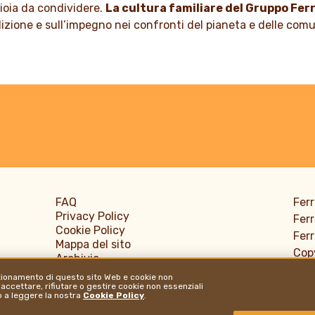
SCOPRI DI PIÙ
gioia da condividere.
La cultura familiare del Gruppo Fer
adizione e sull’impegno nei confronti del pianeta e delle com
FAQ
Ferr
Privacy Policy
Ferr
Cookie Policy
Ferr
Mappa del sito
Copy
Archivio
Info
Accessibilità
nzionamento di questo sito Web e cookie non
vuln
Gestione Profilo
 accettare, rifiutare o gestire cookie non essenziali
Fer
mo a leggere la nostra
Cookie Policy
.
Informativa sulla protezione dei dati
Dov
Trasparenza