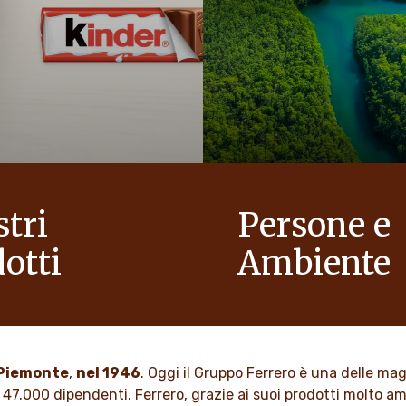
stri
Persone e
otti
Ambiente
egria alle famiglie, per
In qualità di azienda a condu
 mondo con più ottimismo.
familiare, valori come il rispe
l’integrità e l’innovazione so
nella nostra cultura da gener
 DI PIÙ
n Piemonte
,
nel 1946
. Oggi il Gruppo Ferrero è una delle ma
 47.000 dipendenti. Ferrero, grazie ai suoi prodotti molto ama