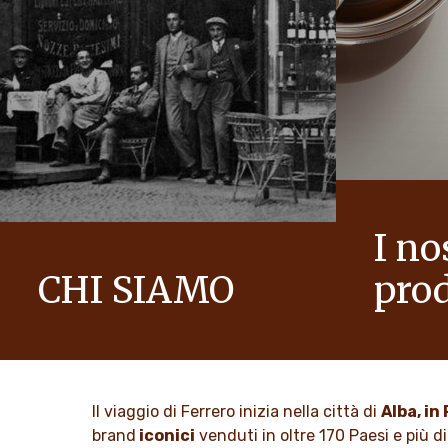
I no
CHI SIAMO
prod
La storia del Gruppo Ferrero e la sua
Portiamo all
mission. Dai primi passi al successo
guardare il
mondiale.
SCOPRI
Il viaggio di Ferrero inizia nella città di
Alba, i
SCOPRI DI PIÙ
brand
iconici
venduti in oltre 170 Paesi e più di