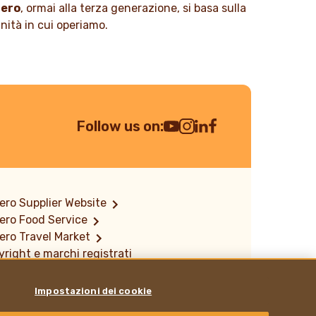
rero
, ormai alla terza generazione, si basa sulla
unità in cui operiamo.
Follow us on:
Youtube Channel
Instagram
LinkedIn
Facebook
ero Supplier Website
ero Food Service
ero Travel Market
right e marchi registrati
rmativa sulla divulgazione delle
erabilità
Impostazioni dei cookie
rero Hazelnut Company
e siamo