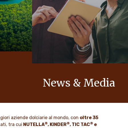
News & Media
zione
Scopri la nostra newsroom per
tto,
aggiornamenti, storie e comunicati su
no integrati
Ferrero e i suoi brand.
azioni.
ggiori aziende dolciarie al mondo, con
oltre 35
SCOPRI DI PIÙ
®
®
®
ti, tra cui
NUTELLA
, KINDER
, TIC TAC
e