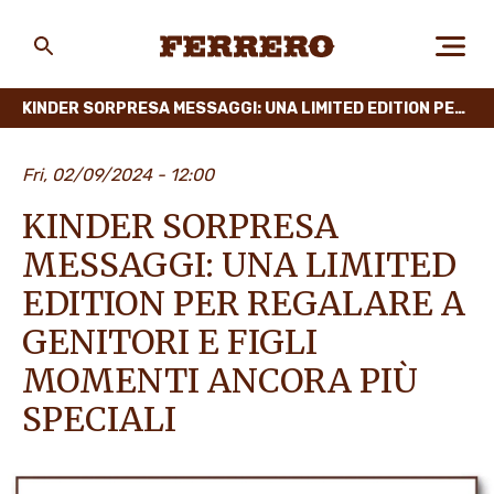
Skip
to
main
Ferrero
content
KINDER SORPRESA MESSAGGI: UNA LIMITED EDITION PER REGALARE A GENITORI E FIGLI MOMENTI ANCORA PIÙ SPECIALI
CHI SIAMO
Fri, 02/09/2024 - 12:00
KINDER SORPRESA
PERSONE E AMBIENTE
MESSAGGI: UNA LIMITED
EDITION PER REGALARE A
GENITORI E FIGLI
I NOSTRI PRODOTTI
MOMENTI ANCORA PIÙ
SPECIALI
LAVORA CON NOI