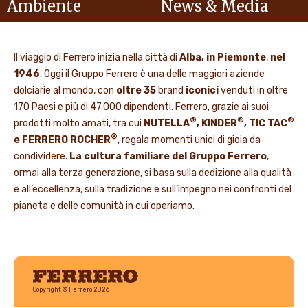
Ambiente
News & Media
Il viaggio di Ferrero inizia nella città di
Alba, in Piemonte
,
nel
1946
. Oggi il Gruppo Ferrero è una delle maggiori aziende
dolciarie al mondo, con
oltre 35
brand
iconici
venduti in oltre
170 Paesi e più di 47.000 dipendenti. Ferrero, grazie ai suoi
®
®
®
prodotti molto amati, tra cui
NUTELLA
, KINDER
, TIC TAC
®
e FERRERO ROCHER
, regala momenti unici di gioia da
condividere.
La cultura familiare del Gruppo Ferrero
,
ormai alla terza generazione, si basa sulla dedizione alla qualità
e all’eccellenza, sulla tradizione e sull’impegno nei confronti del
pianeta e delle comunità in cui operiamo.
Ferrero
Copyright © Ferrero 2026