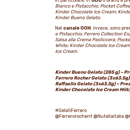
In particolare, in
GDO
il brand è p
Bianco e Pistacchio; Pocket Coffe
Kinder Chocolate Ice Cream; Kinde
Kinder Bueno Gelato.
Nel
canale OOH
, invece, sono pre
e Pistacchio; Ferrero Collection E
Salsa alla Crema Pasticcera; Pock
White; Kinder Chocolate Ice Cream
Ice Cream.
Kinder Bueno Gelato (285 g) – Pr
Ferrero Rocher Gelato (3x63,5g) 
Raffaello Gelato (3x63,5g) – Prez
Kinder Chocolate Ice Cream Milky
#GelatiFerrero
@Ferrerorocherit @Nutellaitalia @