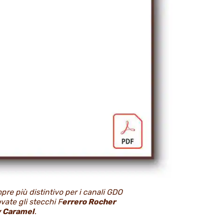
re più distintivo per i canali GDO
vate gli stecchi F
errero Rocher
y Caramel
.