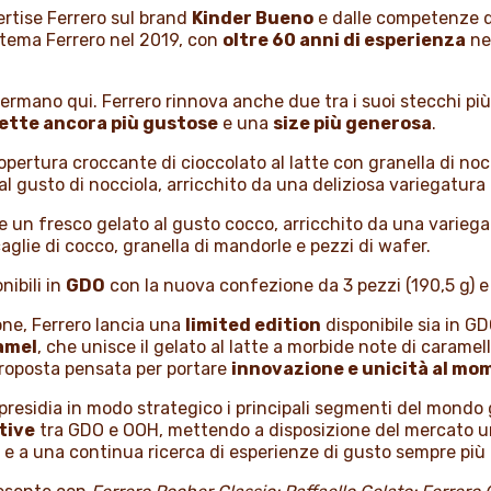
pertise Ferrero sul brand
Kinder Bueno
e dalle competenze di
istema Ferrero nel 2019, con
oltre 60 anni di esperienza
nel
fermano qui. Ferrero rinnova anche due tra i suoi stecchi pi
cette ancora più gustose
e una
size più generosa
.
pertura croccante di cioccolato al latte con granella di nocc
 gusto di nocciola, arricchito da una deliziosa variegatura a
 un fresco gelato al gusto cocco, arricchito da una varieg
glie di cocco, granella di mandorle e pezzi di wafer.
nibili in
GDO
con la nuova confezione da 3 pezzi (190,5 g) e
one, Ferrero lancia una
limited edition
disponibile sia in G
amel
, che unisce il gelato al latte a morbide note di caramel
 proposta pensata per portare
innovazione e unicità al mo
presidia in modo strategico i principali segmenti del mondo
tive
tra GDO e OOH, mettendo a disposizione del mercato un
 e a una continua ricerca di esperienze di gusto sempre più r