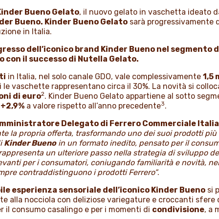
Kinder Bueno Gelato
, il nuovo gelato in vaschetta ideato da
nder Bueno. Kinder Bueno Gelato
sarà progressivamente di
ione in Italia.
gresso dell’iconico brand Kinder Bueno nel segmento d
 con il successo di Nutella Gelato.
ti
in Italia, nel solo canale GDO, vale complessivamente
1,5 
i le vaschette rappresentano circa il 30%. La novità si colloca
2
oni di euro
. Kinder Bueno Gelato appartiene al sotto segme
3
l
+2,9%
a valore rispetto all’anno precedente
.
 Amministratore Delegato di Ferrero Commerciale Itali
te la propria offerta, trasformando uno dei suoi prodotti più
di
Kinder Bueno
in un formato inedito, pensato per il consu
ppresenta un ulteriore passo nella strategia di sviluppo dell’
vanti per i consumatori, coniugando familiarità e novità, nel
mpre contraddistinguono i prodotti Ferrero”
.
ile esperienza sensoriale dell’iconico Kinder Bueno
si 
tte alla nocciola con deliziose variegature e croccanti sfere 
er il consumo casalingo e per i momenti di
condivisione
, a