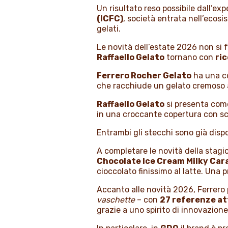
Un risultato reso possibile dall’ex
(ICFC)
, società entrata nell’ecos
gelati.
Le novità dell’estate 2026 non si 
Raffaello Gelato
tornano con
ri
Ferrero Rocher Gelato
ha una co
che racchiude un gelato cremoso al
Raffaello Gelato
si presenta come
in una croccante copertura con sca
Entrambi gli stecchi sono già dispo
A completare le novità della stagi
Chocolate Ice Cream Milky Car
cioccolato finissimo al latte. Una
Accanto alle novità 2026, Ferrero 
vaschette
– con
27 referenze at
grazie a uno spirito di innovazione