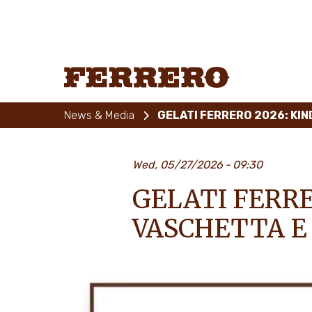
Skip
to
main
content
Ferrero
News & Media
GELATI FERRERO 2026: KIN
Wed, 05/27/2026
09:30
GELATI FERRE
VASCHETTA E