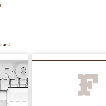
I
 brand