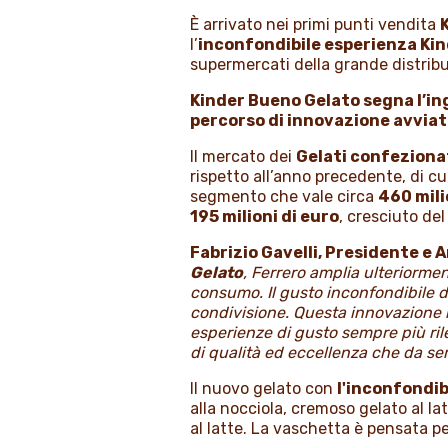
È arrivato nei primi punti vendita
l’
inconfondibile esperienza Ki
supermercati della grande distribuz
Kinder Bueno Gelato segna l’in
percorso di innovazione avviato
Il mercato dei
Gelati confeziona
rispetto all’anno precedente, di cu
segmento che vale circa
460 mili
195 milioni di euro
, cresciuto de
Fabrizio Gavelli, Presidente e
Gelato
, Ferrero amplia ulteriormen
consumo. Il gusto inconfondibile 
condivisione. Questa innovazione ra
esperienze di gusto sempre più rile
di qualità ed eccellenza che da se
Il nuovo gelato con
l'inconfondib
alla nocciola, cremoso gelato al la
al latte. La vaschetta è pensata p