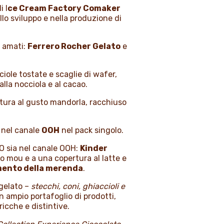
 I
ce Cream Factory Comaker
lo sviluppo e nella produzione di
ù amati:
Ferrero Rocher Gelato
e
iole tostate e scaglie di wafer,
lla nocciola e al cacao.
atura al gusto mandorla, racchiuso
 nel canale
OOH
nel pack singolo.
DO sia nel canale OOH:
Kinder
lo mou e a una copertura al latte e
mento della merenda
.
 gelato –
stecchi, coni, ghiaccioli e
 ampio portafoglio di prodotti,
icche e distintive.