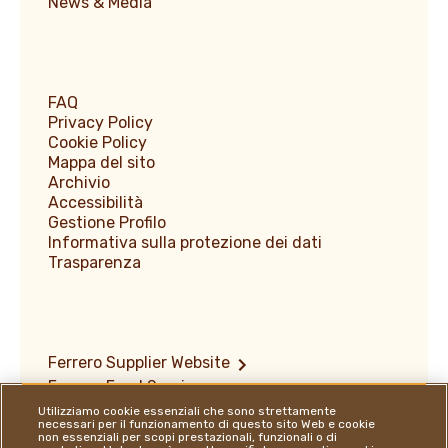
News & Media
FAQ
Privacy Policy
Cookie Policy
Mappa del sito
Archivio
Accessibilità
Gestione Profilo
Informativa sulla protezione dei dati
Trasparenza
Ferrero Supplier Website
Ferrero Food Service
Ferrero Travel Market
Utilizziamo cookie essenziali che sono strettamente
necessari per il funzionamento di questo sito Web e cookie
Copyright e marchi registrati
non essenziali per scopi prestazionali, funzionali o di