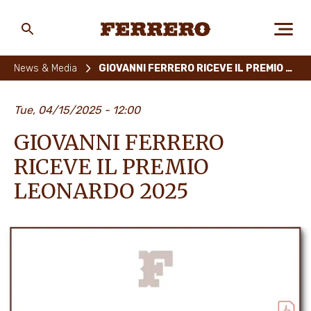
Skip
to
main
Ferrero
content
News & Media
GIOVANNI FERRERO RICEVE IL PREMIO LEONARDO 2025
CHI SIAMO
Tue, 04/15/2025 - 12:00
GIOVANNI FERRERO
PERSONE E AMBIENTE
RICEVE IL PREMIO
LEONARDO 2025
I NOSTRI PRODOTTI
LAVORA CON NOI