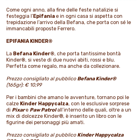
PROMOZIONI
Come ogni anno, alla fine delle feste natalizie si
festeggia l’
Epifania
e in ogni casa si aspetta con
trepidazione l’arrivo della Befana, che porta con sé le
immancabili proposte Ferrero.
NEWS & MEDIA
EPIFANIA KINDER®
La
Befana Kinder®
, che porta tantissime bontà
Kinder
®
, si veste di due nuovi abiti, rossi e blu.
Perfetta come regalo, ma anche da collezionare.
Prezzo consigliato al pubblico
Befana Kinder®
(165gr): € 10,99
Per i bambini che amano le avventure, tornano poi le
calze
Kinder Happycalza
, con le esclusive sorprese
di
Pixar
e
Paw Patrol
all’interno delle quali, oltre a un
mix di dolcezze Kinder®, è inserito un libro con le
figurine dei personaggi più amati.
Prezzo consigliato al pubblico
Kinder Happycalza