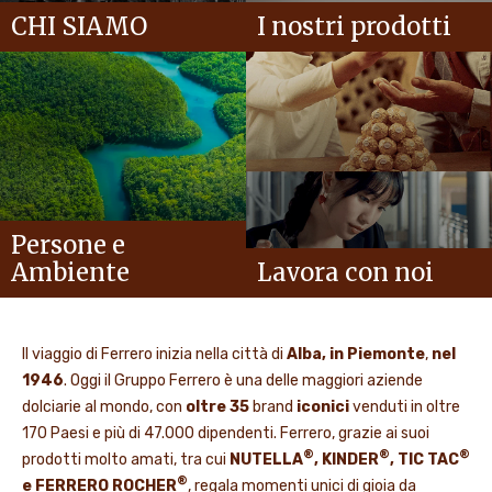
CHI SIAMO
I nostri prodotti
Persone e
Ambiente
Lavora con noi
Il viaggio di Ferrero inizia nella città di
Alba, in Piemonte
,
nel
1946
. Oggi il Gruppo Ferrero è una delle maggiori aziende
dolciarie al mondo, con
oltre 35
brand
iconici
venduti in oltre
170 Paesi e più di 47.000 dipendenti. Ferrero, grazie ai suoi
®
®
®
prodotti molto amati, tra cui
NUTELLA
, KINDER
, TIC TAC
®
e FERRERO ROCHER
, regala momenti unici di gioia da