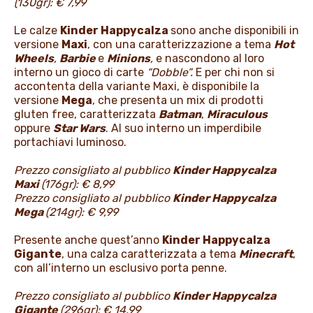
(130gr): € 7,99
Le calze
Kinder Happycalza
sono anche disponibili in
versione
Maxi
, con una caratterizzazione a tema
Hot
Wheels
,
Barbie
e
Minions
,
e nascondono al loro
interno un gioco di carte
“Dobble”.
E per chi non si
accontenta della variante Maxi, è disponibile la
versione
Mega
, che presenta un mix di prodotti
gluten free, caratterizzata
Batman
,
Miraculous
oppure
Star Wars
. Al suo interno un imperdibile
portachiavi luminoso.
Prezzo consigliato al pubblico
Kinder Happycalza
Maxi
(176gr): € 8,99
Prezzo consigliato al pubblico
Kinder Happycalza
Mega
(214gr): € 9,99
Presente anche quest’anno
Kinder Happycalza
Gigante
, una calza caratterizzata a tema
Minecraft
,
con all’interno un esclusivo porta penne.
Prezzo consigliato al pubblico
Kinder Happycalza
Gigante
(296gr): € 14,99