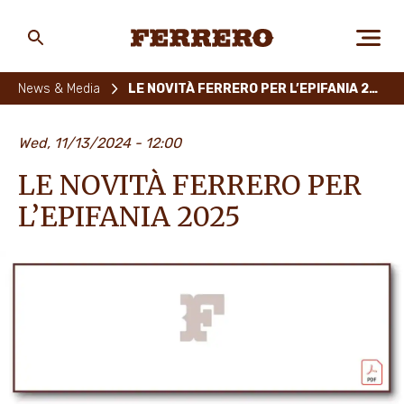
Skip
to
main
Ferrero
content
News & Media
LE NOVITÀ FERRERO PER L’EPIFANIA 2025
CHI SIAMO
Wed, 11/13/2024 - 12:00
LE NOVITÀ FERRERO PER
PERSONE E AMBIENTE
L’EPIFANIA 2025
I NOSTRI PRODOTTI
LAVORA CON NOI