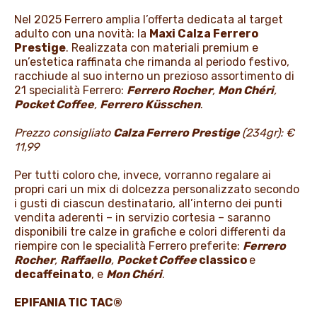
Nel 2025 Ferrero amplia l’offerta dedicata al target
adulto con una novità: la
Maxi Calza Ferrero
Prestige
. Realizzata con materiali premium e
un’estetica raffinata che rimanda al periodo festivo,
racchiude al suo interno un prezioso assortimento di
21 specialità Ferrero:
Ferrero Rocher
,
Mon Chéri
,
Pocket Coffee
,
Ferrero Küsschen
.
Prezzo consigliato
Calza Ferrero Prestige
(234gr): €
11,99
Per tutti coloro che, invece, vorranno regalare ai
propri cari un mix di dolcezza personalizzato secondo
i gusti di ciascun destinatario, all’interno dei punti
vendita aderenti – in servizio cortesia – saranno
disponibili tre calze in grafiche e colori differenti da
riempire con le specialità Ferrero preferite:
Ferrero
Rocher
,
Raffaello
,
Pocket Coffee
classico
e
decaffeinato
, e
Mon Chéri
.
EPIFANIA TIC TAC®