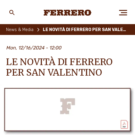
Skip
to
main
Ferrero
content
News & Media
LE NOVITÀ DI FERRERO PER SAN VALENTINO
CHI SIAMO
Mon, 12/16/2024 - 12:00
LE NOVITÀ DI FERRERO
PERSONE E AMBIENTE
PER SAN VALENTINO
I NOSTRI PRODOTTI
LAVORA CON NOI