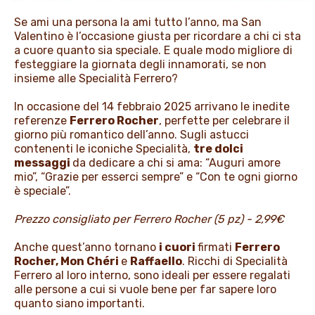
PROMOZIONI
Se ami una persona la ami tutto l’anno, ma San
Valentino è l’occasione giusta per ricordare a chi ci sta
a cuore quanto sia speciale. E quale modo migliore di
festeggiare la giornata degli innamorati, se non
NEWS & MEDIA
insieme alle Specialità Ferrero?
In occasione del 14 febbraio 2025 arrivano le inedite
referenze
Ferrero Rocher
, perfette per celebrare il
giorno più romantico dell’anno. Sugli astucci
contenenti le iconiche Specialità,
tre dolci
messaggi
da dedicare a chi si ama: “Auguri amore
mio”, “Grazie per esserci sempre” e “Con te ogni giorno
è speciale”.
Prezzo consigliato per Ferrero Rocher (5 pz) - 2,99€
Anche quest’anno tornano
i cuori
firmati
Ferrero
Rocher, Mon Chéri
e
Raffaello
. Ricchi di Specialità
Ferrero al loro interno, sono ideali per essere regalati
alle persone a cui si vuole bene per far sapere loro
quanto siano importanti.