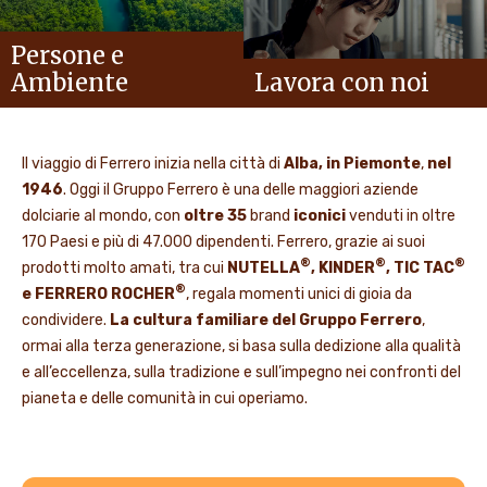
Persone e
Ambiente
Lavora con noi
Il viaggio di Ferrero inizia nella città di
Alba, in Piemonte
,
nel
1946
. Oggi il Gruppo Ferrero è una delle maggiori aziende
dolciarie al mondo, con
oltre 35
brand
iconici
venduti in oltre
170 Paesi e più di 47.000 dipendenti. Ferrero, grazie ai suoi
®
®
®
prodotti molto amati, tra cui
NUTELLA
, KINDER
, TIC TAC
®
e FERRERO ROCHER
, regala momenti unici di gioia da
condividere.
La cultura familiare del Gruppo Ferrero
,
ormai alla terza generazione, si basa sulla dedizione alla qualità
e all’eccellenza, sulla tradizione e sull’impegno nei confronti del
pianeta e delle comunità in cui operiamo.