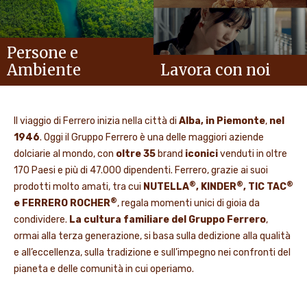
Persone e
Ambiente
Lavora con noi
Il viaggio di Ferrero inizia nella città di
Alba, in Piemonte
,
nel
1946
. Oggi il Gruppo Ferrero è una delle maggiori aziende
dolciarie al mondo, con
oltre 35
brand
iconici
venduti in oltre
170 Paesi e più di 47.000 dipendenti. Ferrero, grazie ai suoi
®
®
®
prodotti molto amati, tra cui
NUTELLA
, KINDER
, TIC TAC
®
e FERRERO ROCHER
, regala momenti unici di gioia da
condividere.
La cultura familiare del Gruppo Ferrero
,
ormai alla terza generazione, si basa sulla dedizione alla qualità
e all’eccellenza, sulla tradizione e sull’impegno nei confronti del
pianeta e delle comunità in cui operiamo.