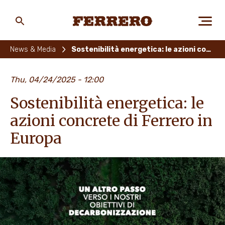
Skip
to
main
Ferrero
content
News & Media
Sostenibilità energetica: le azioni concrete di Ferrero in Europa
CHI SIAMO
Thu, 04/24/2025 - 12:00
Sostenibilità energetica: le
PERSONE E AMBIENTE
azioni concrete di Ferrero in
Europa
I NOSTRI PRODOTTI
LAVORA CON NOI