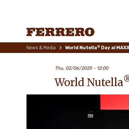
Skip
to
main
content
Ferrero
®
News & Media
World Nutella
Day al MAXX
Thu, 02/06/2025 - 12:00
World Nutella