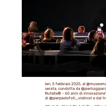
Ieri, 5 febbraio 2025, al
@museoma
serata, condotta da
@pierluigipar
Nutella® – 60 anni di innovazione
di
@pierpaolofoti_violinist
e dal tr