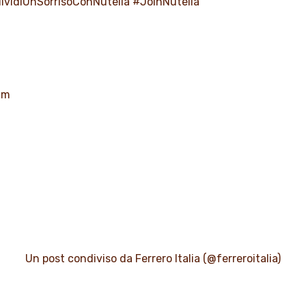
ividiUnSorrisoConNutella
#JoinNutella
am
Un post condiviso da Ferrero Italia (@ferreroitalia)