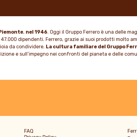
egria alle famiglie, per
In qualità di azienda a condu
 mondo con più ottimismo.
familiare, valori come il rispe
l’integrità e l’innovazione so
nella nostra cultura da gener
 DI PIÙ
n Piemonte
,
nel 1946
. Oggi il Gruppo Ferrero è una delle ma
 47.000 dipendenti. Ferrero, grazie ai suoi prodotti molto ama
SCOPRI DI PIÙ
gioia da condividere.
La cultura familiare del Gruppo Fer
adizione e sull’impegno nei confronti del pianeta e delle com
FAQ
Ferr