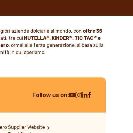
zione
Noi di Ferrero sappiamo che i nostri
tto,
prodotti sono amati da milioni di
no integrati
persone in tutto il mondo.
azioni.
ggiori aziende dolciarie al mondo, con
oltre 35
SCOPRI DI PIÙ
®
®
®
ti, tra cui
NUTELLA
, KINDER
, TIC TAC
e
rero
, ormai alla terza generazione, si basa sulla
unità in cui operiamo.
Follow us on:
Youtube Channel
Instagram
LinkedIn
Facebook
ero Supplier Website