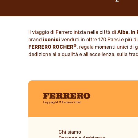
La storia del Gruppo Ferrero e la sua
Portiamo all
mission. Dai primi passi al successo
guardare il
mondiale.
SCOPRI
Il viaggio di Ferrero inizia nella città di
Alba, i
SCOPRI DI PIÙ
brand
iconici
venduti in oltre 170 Paesi e più di
®
FERRERO ROCHER
, regala momenti unici di 
dedizione alla qualità e all’eccellenza, sulla tr
Ferrero
Copyright © Ferrero 2026
Chi siamo