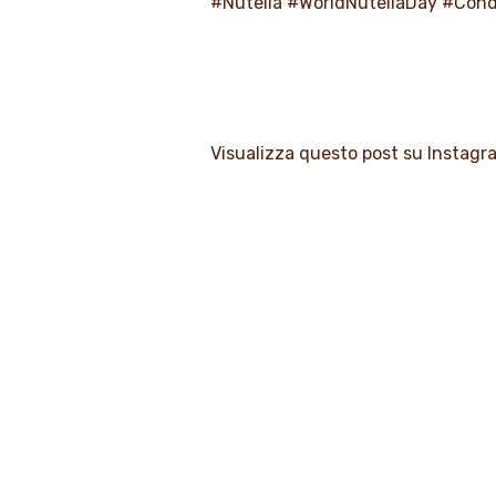
#Nutella
#WorldNutellaDay
#Cond
Visualizza questo post su Instagr