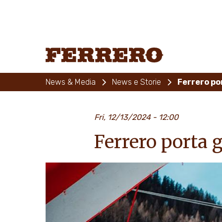
Skip
to
main
content
Ferrero
News & Media
News e Storie
Ferrero po
Fri, 12/13/2024 - 12:00
Ferrero porta 