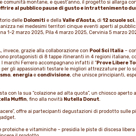
e comunità montane, e quest’anno, il progetto si allarga c
ffrire al pubblico pause di gusto e intrattenimento dur
torio delle
Dolomiti
e della
Valle d’Aosta,
di
12 scuole sci
rganizza nei medesimi territori cinque eventi aperti al pubblic
ina 1-2 marzo 2025, Pila 4 marzo 2025, Cervinia 5 marzo 2
L
, invece, grazie alla collaborazione con
Pool Sci Italia
– con
no protagonisti di 8 tappe itineranti in 4 regioni italiane, con
e. I marchi Ferrero accompagnano infatti il “
Prove Libere T
e per gli appassionati testare le migliori attrezzature per lo 
asmo
,
energia
e
condivisione
, che unisce principianti, esp
ta con la sua “colazione ad alta quota”, un chiosco aperto a
ella Muffin
, fino alla novità
Nutella Donut
.
 piacere”, offre ai partecipanti degustazioni di prodotto sulle 
 gadget.
 proteiche e vitaminiche – presidia le piste di discesa libera 
ncere il prodotto.