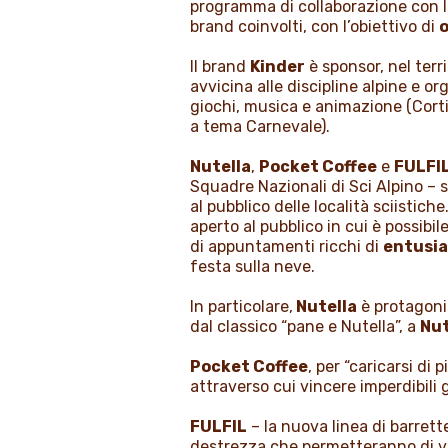
programma di collaborazione con l
brand coinvolti, con l’obiettivo di
o
Il brand
Kinder
è sponsor, nel terri
avvicina alle discipline alpine e o
giochi, musica e animazione (Cort
a tema Carnevale).
Nutella
,
Pocket Coffee
e
FULFI
Squadre Nazionali di Sci Alpino – so
al pubblico delle località sciistich
aperto al pubblico in cui è possibil
di appuntamenti ricchi di
entusi
festa sulla neve.
In particolare,
Nutella
è protagonis
dal classico “pane e Nutella”, a
Nut
Pocket Coffee
, per “caricarsi di
attraverso cui vincere imperdibili
FULFIL
– la nuova linea di barrette
destrezza che permetteranno di vi