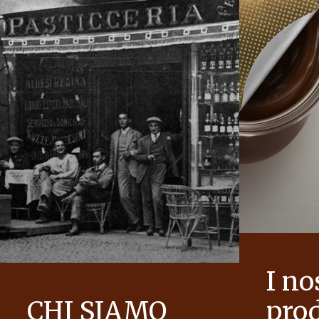
I no
CHI SIAMO
prod