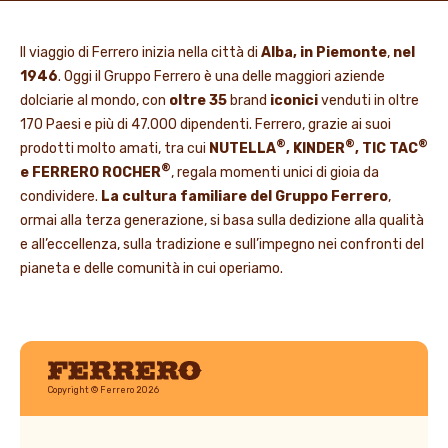
Il viaggio di Ferrero inizia nella città di
Alba, in Piemonte
,
nel
1946
. Oggi il Gruppo Ferrero è una delle maggiori aziende
dolciarie al mondo, con
oltre 35
brand
iconici
venduti in oltre
170 Paesi e più di 47.000 dipendenti. Ferrero, grazie ai suoi
®
®
®
prodotti molto amati, tra cui
NUTELLA
, KINDER
, TIC TAC
®
e FERRERO ROCHER
, regala momenti unici di gioia da
condividere.
La cultura familiare del Gruppo Ferrero
,
ormai alla terza generazione, si basa sulla dedizione alla qualità
e all’eccellenza, sulla tradizione e sull’impegno nei confronti del
pianeta e delle comunità in cui operiamo.
Ferrero
Copyright © Ferrero 2026