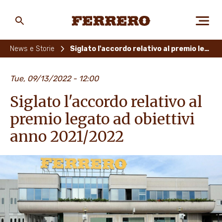
Skip
to
main
Ferrero
content
News e Storie
Siglato l'accordo relativo al premio legato ad obiettivi anno 2021/2022
CHI SIAMO
Tue, 09/13/2022 - 12:00
Siglato l'accordo relativo al
PERSONE E AMBIENTE
premio legato ad obiettivi
anno 2021/2022
I NOSTRI PRODOTTI
LAVORA CON NOI