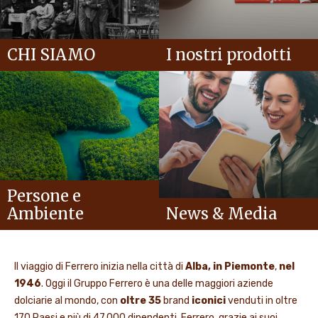
CHI SIAMO
I nostri prodotti
Persone e
Ambiente
News & Media
Il viaggio di Ferrero inizia nella città di
Alba, in Piemonte
,
nel
1946
. Oggi il Gruppo Ferrero è una delle maggiori aziende
dolciarie al mondo, con
oltre 35
brand
iconici
venduti in oltre
170 Paesi e più di 47.000 dipendenti. Ferrero, grazie ai suoi