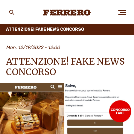
Skip
to
main
Ferrero
content
ATTENZIONE! FAKE NEWS CONCORSO
CHI SIAMO
Mon, 12/19/2022 - 12:00
ATTENZIONE! FAKE NEWS
PERSONE E AMBIENTE
CONCORSO
I NOSTRI PRODOTTI
LAVORA CON NOI