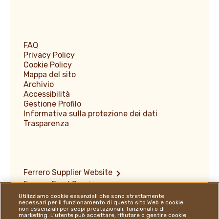
FAQ
Privacy Policy
Cookie Policy
Mappa del sito
Archivio
Accessibilità
Gestione Profilo
Informativa sulla protezione dei dati
Trasparenza
Ferrero Supplier Website
Ferrero Food Service
Ferrero Travel Market
Utilizziamo cookie essenziali che sono strettamente
necessari per il funzionamento di questo sito Web e cookie
Copyright e marchi registrati
non essenziali per scopi prestazionali, funzionali o di
marketing. L'utente può accettare, rifiutare o gestire cookie
Informativa sulla divulgazione delle