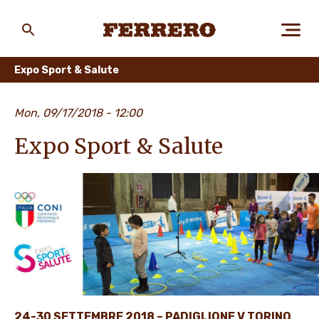
Skip
to
main
Ferrero
content
Expo Sport & Salute
CHI SIAMO
Mon, 09/17/2018 - 12:00
Expo Sport & Salute
PERSONE E AMBIENTE
I NOSTRI PRODOTTI
LAVORA CON NOI
24-30 SETTEMBRE 2018 – PADIGLIONE V TORINO