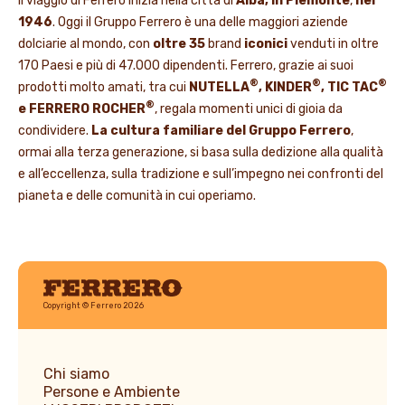
Il viaggio di Ferrero inizia nella città di
Alba, in Piemonte
,
nel
1946
. Oggi il Gruppo Ferrero è una delle maggiori aziende
dolciarie al mondo, con
oltre 35
brand
iconici
venduti in oltre
170 Paesi e più di 47.000 dipendenti. Ferrero, grazie ai suoi
®
®
®
prodotti molto amati, tra cui
NUTELLA
, KINDER
, TIC TAC
®
e FERRERO ROCHER
, regala momenti unici di gioia da
condividere.
La cultura familiare del Gruppo Ferrero
,
ormai alla terza generazione, si basa sulla dedizione alla qualità
e all’eccellenza, sulla tradizione e sull’impegno nei confronti del
pianeta e delle comunità in cui operiamo.
Ferrero
Copyright © Ferrero 2026
Chi siamo
Persone e Ambiente