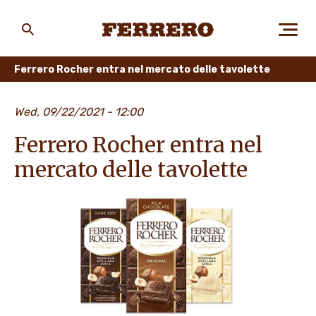
Skip
to
main
Ferrero
content
Ferrero Rocher entra nel mercato delle tavolette
CHI SIAMO
Wed, 09/22/2021 - 12:00
Ferrero Rocher entra nel
PERSONE E AMBIENTE
mercato delle tavolette
I NOSTRI PRODOTTI
LAVORA CON NOI