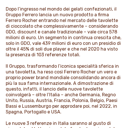
PROMOZIONI
Dopo l’ingresso nel mondo dei gelati confezionati, il
Gruppo Ferrero lancia un nuovo prodotto a firma
Ferrero Rocher entrando nel mercato delle tavolette
di cioccolato che complessivamente – considerando
NEWS & MEDIA
GDO, discount e canale tradizionale – vale circa 578
milioni di euro. Un segmento in continua crescita che,
solo in GDO, vale 439 milioni di euro con un presidio di
oltre il 45% di soli due player e che nel 2020 ha visto
la presenza di 103 referenze totali.
Il Gruppo, trasformando l’iconica specialità sferica in
una tavoletta, ha reso così Ferrero Rocher un vero e
proprio power brand mondiale consolidando ancora di
più la sua fama internazionale. A dimostrazione di
questo, infatti, il lancio delle nuove tavolette
coinvolgerà – oltre l’Italia – anche Germania, Regno
Unito, Russia, Austria, Francia, Polonia, Belgio, Paesi
Bassi e Lussemburgo per approdare poi, nel 2022, in
Spagna, Portogallo e USA.
Le nuove 3 referenze in Italia saranno al gusto di