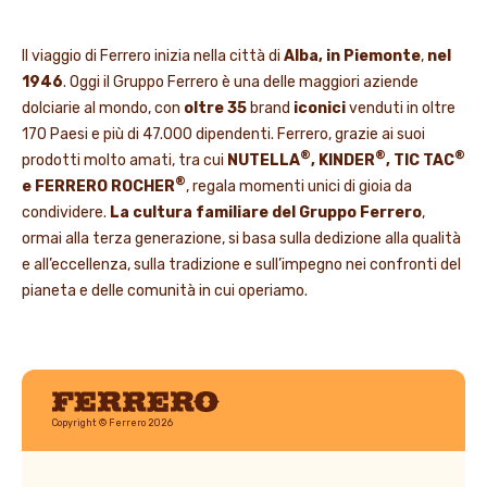
Il viaggio di Ferrero inizia nella città di
Alba, in Piemonte
,
nel
1946
. Oggi il Gruppo Ferrero è una delle maggiori aziende
dolciarie al mondo, con
oltre 35
brand
iconici
venduti in oltre
170 Paesi e più di 47.000 dipendenti. Ferrero, grazie ai suoi
®
®
®
prodotti molto amati, tra cui
NUTELLA
, KINDER
, TIC TAC
®
e FERRERO ROCHER
, regala momenti unici di gioia da
condividere.
La cultura familiare del Gruppo Ferrero
,
ormai alla terza generazione, si basa sulla dedizione alla qualità
e all’eccellenza, sulla tradizione e sull’impegno nei confronti del
pianeta e delle comunità in cui operiamo.
Ferrero
Copyright © Ferrero 2026