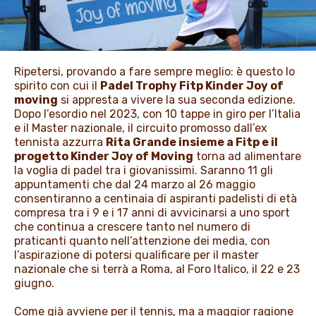
PROMOZIONI
Ripetersi, provando a fare sempre meglio: è questo lo
NEWS & MEDIA
spirito con cui il
Padel Trophy Fitp Kinder Joy of
moving
si appresta a vivere la sua seconda edizione.
Dopo l’esordio nel 2023, con 10 tappe in giro per l’Italia
e il Master nazionale, il circuito promosso dall’ex
tennista azzurra
Rita Grande insieme a Fitp e il
progetto Kinder Joy of Moving
torna ad alimentare
la voglia di padel tra i giovanissimi. Saranno 11 gli
appuntamenti che dal 24 marzo al 26 maggio
consentiranno a centinaia di aspiranti padelisti di età
compresa tra i 9 e i 17 anni di avvicinarsi a uno sport
che continua a crescere tanto nel numero di
praticanti quanto nell’attenzione dei media, con
l’aspirazione di potersi qualificare per il master
nazionale che si terrà a Roma, al Foro Italico, il 22 e 23
giugno.
Come già avviene per il tennis, ma a maggior ragione