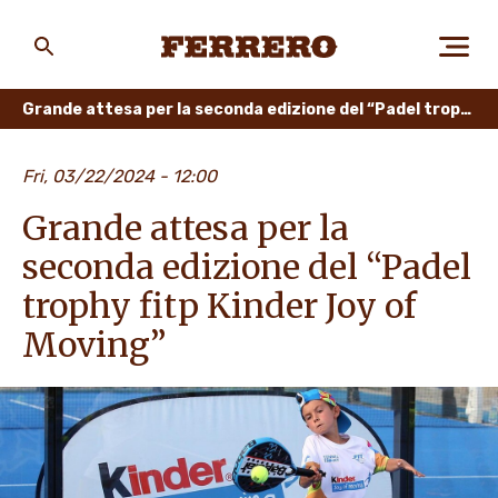
Skip
to
main
Ferrero
content
Grande attesa per la seconda edizione del “Padel trophy fitp Kinder Joy of Moving”
CHI SIAMO
Fri, 03/22/2024 - 12:00
Grande attesa per la
PERSONE E AMBIENTE
seconda edizione del “Padel
trophy fitp Kinder Joy of
Moving”
I NOSTRI PRODOTTI
LAVORA CON NOI