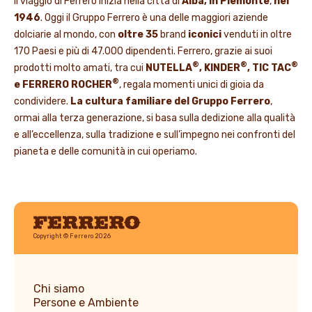
Il viaggio di Ferrero inizia nella città di
Alba, in Piemonte
,
nel
1946
. Oggi il Gruppo Ferrero è una delle maggiori aziende
dolciarie al mondo, con
oltre 35
brand
iconici
venduti in oltre
170 Paesi e più di 47.000 dipendenti. Ferrero, grazie ai suoi
®
®
®
prodotti molto amati, tra cui
NUTELLA
, KINDER
, TIC TAC
®
e FERRERO ROCHER
, regala momenti unici di gioia da
condividere.
La cultura familiare del Gruppo Ferrero
,
ormai alla terza generazione, si basa sulla dedizione alla qualità
e all’eccellenza, sulla tradizione e sull’impegno nei confronti del
pianeta e delle comunità in cui operiamo.
Ferrero
Copyright © Ferrero 2026
Chi siamo
Persone e Ambiente