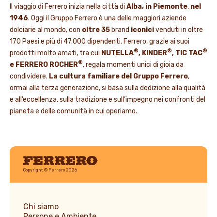
Il viaggio di Ferrero inizia nella città di
Alba, in Piemonte
,
nel
1946
. Oggi il Gruppo Ferrero è una delle maggiori aziende
dolciarie al mondo, con
oltre 35
brand
iconici
venduti in oltre
170 Paesi e più di 47.000 dipendenti. Ferrero, grazie ai suoi
®
®
®
prodotti molto amati, tra cui
NUTELLA
, KINDER
, TIC TAC
®
e FERRERO ROCHER
, regala momenti unici di gioia da
condividere.
La cultura familiare del Gruppo Ferrero
,
ormai alla terza generazione, si basa sulla dedizione alla qualità
e all’eccellenza, sulla tradizione e sull’impegno nei confronti del
pianeta e delle comunità in cui operiamo.
Ferrero
Copyright © Ferrero 2026
Chi siamo
Persone e Ambiente