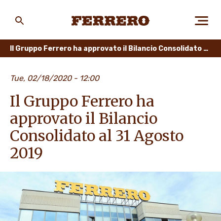
Skip
to
main
Ferrero
content
Il Gruppo Ferrero ha approvato il Bilancio Consolidato al 31 Agosto 2019
CHI SIAMO
Tue, 02/18/2020 - 12:00
Il Gruppo Ferrero ha
PERSONE E AMBIENTE
approvato il Bilancio
Consolidato al 31 Agosto
2019
I NOSTRI PRODOTTI
LAVORA CON NOI