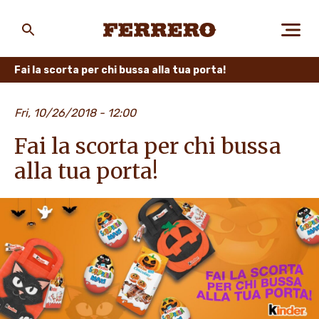
Skip
to
main
Ferrero
content
Fai la scorta per chi bussa alla tua porta!
CHI SIAMO
Fri, 10/26/2018 - 12:00
Fai la scorta per chi bussa
PERSONE E AMBIENTE
alla tua porta!
I NOSTRI PRODOTTI
LAVORA CON NOI