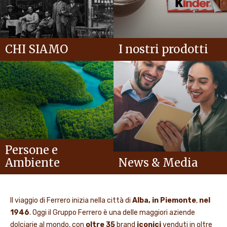
CHI SIAMO
I nostri prodotti
Persone e
Ambiente
News & Media
Il viaggio di Ferrero inizia nella città di
Alba, in Piemonte
,
nel
1946
. Oggi il Gruppo Ferrero è una delle maggiori aziende
dolciarie al mondo, con
oltre 35
brand
iconici
venduti in oltre