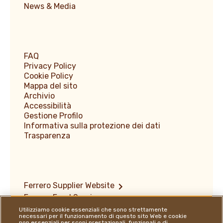
News & Media
FAQ
Privacy Policy
Cookie Policy
Mappa del sito
Archivio
Accessibilità
Gestione Profilo
Informativa sulla protezione dei dati
Trasparenza
Ferrero Supplier Website
Ferrero Food Service
Ferrero Travel Market
Utilizziamo cookie essenziali che sono strettamente
necessari per il funzionamento di questo sito Web e cookie
Copyright e marchi registrati
non essenziali per scopi prestazionali, funzionali o di