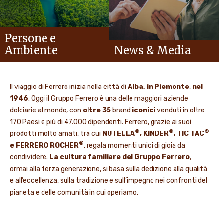
Persone e
Ambiente
News & Media
Il viaggio di Ferrero inizia nella città di
Alba, in Piemonte
,
nel
1946
. Oggi il Gruppo Ferrero è una delle maggiori aziende
dolciarie al mondo, con
oltre 35
brand
iconici
venduti in oltre
170 Paesi e più di 47.000 dipendenti. Ferrero, grazie ai suoi
®
®
®
prodotti molto amati, tra cui
NUTELLA
, KINDER
, TIC TAC
®
e FERRERO ROCHER
, regala momenti unici di gioia da
condividere.
La cultura familiare del Gruppo Ferrero
,
ormai alla terza generazione, si basa sulla dedizione alla qualità
e all’eccellenza, sulla tradizione e sull’impegno nei confronti del
pianeta e delle comunità in cui operiamo.