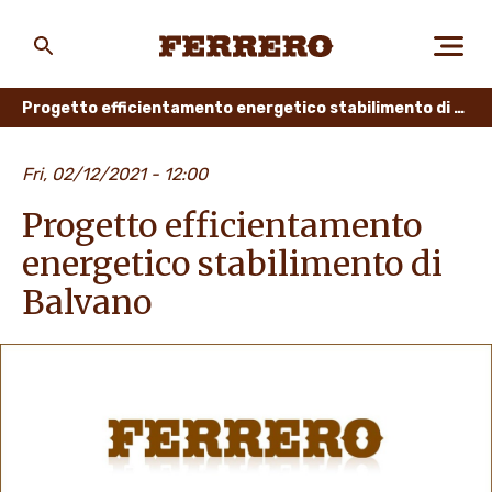
Skip
to
main
Ferrero
content
Progetto efficientamento energetico stabilimento di Balvano
CHI SIAMO
Fri, 02/12/2021 - 12:00
Progetto efficientamento
PERSONE E AMBIENTE
energetico stabilimento di
Balvano
I NOSTRI PRODOTTI
LAVORA CON NOI