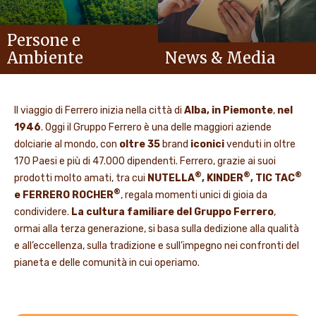
Persone e
Ambiente
News & Media
Il viaggio di Ferrero inizia nella città di
Alba, in Piemonte
,
nel
1946
. Oggi il Gruppo Ferrero è una delle maggiori aziende
dolciarie al mondo, con
oltre 35
brand
iconici
venduti in oltre
170 Paesi e più di 47.000 dipendenti. Ferrero, grazie ai suoi
®
®
®
prodotti molto amati, tra cui
NUTELLA
, KINDER
, TIC TAC
®
e FERRERO ROCHER
, regala momenti unici di gioia da
condividere.
La cultura familiare del Gruppo Ferrero
,
ormai alla terza generazione, si basa sulla dedizione alla qualità
e all’eccellenza, sulla tradizione e sull’impegno nei confronti del
pianeta e delle comunità in cui operiamo.