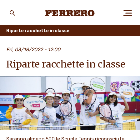
Skip
to
main
Ferrero
content
Riparte racchette in classe
CHI SIAMO
Fri, 03/18/2022 - 12:00
Riparte racchette in classe
PERSONE E AMBIENTE
I NOSTRI PRODOTTI
LAVORA CON NOI
Saranno almeno 500 le Scuole Tennis riconosciute