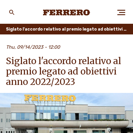
Skip
to
main
Ferrero
content
Siglato l'accordo relativo al premio legato ad obiettivi anno 2022/2023
CHI SIAMO
Thu, 09/14/2023 - 12:00
Siglato l'accordo relativo al
PERSONE E AMBIENTE
premio legato ad obiettivi
anno 2022/2023
I NOSTRI PRODOTTI
LAVORA CON NOI