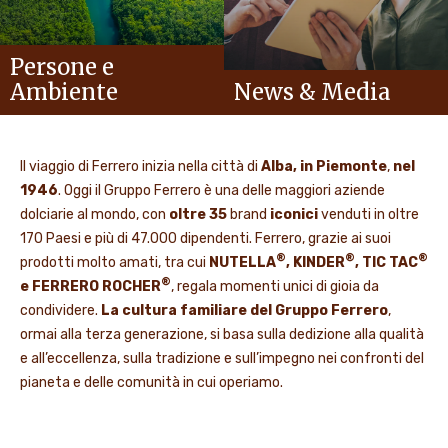
Persone e
Ambiente
News & Media
Il viaggio di Ferrero inizia nella città di
Alba, in Piemonte
,
nel
1946
. Oggi il Gruppo Ferrero è una delle maggiori aziende
dolciarie al mondo, con
oltre 35
brand
iconici
venduti in oltre
170 Paesi e più di 47.000 dipendenti. Ferrero, grazie ai suoi
®
®
®
prodotti molto amati, tra cui
NUTELLA
, KINDER
, TIC TAC
®
e FERRERO ROCHER
, regala momenti unici di gioia da
condividere.
La cultura familiare del Gruppo Ferrero
,
ormai alla terza generazione, si basa sulla dedizione alla qualità
e all’eccellenza, sulla tradizione e sull’impegno nei confronti del
pianeta e delle comunità in cui operiamo.