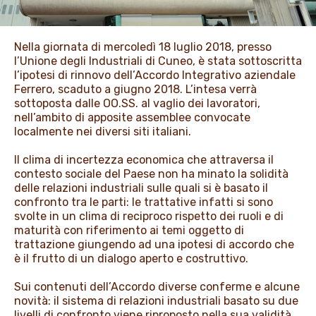
PROMOZIONI
Nella giornata di mercoledì 18 luglio 2018, presso
l’Unione degli Industriali di Cuneo, è stata sottoscritta
NEWS & MEDIA
l’ipotesi di rinnovo dell’Accordo Integrativo aziendale
Ferrero, scaduto a giugno 2018. L’intesa verrà
sottoposta dalle OO.SS. al vaglio dei lavoratori,
nell’ambito di apposite assemblee convocate
localmente nei diversi siti italiani.
Il clima di incertezza economica che attraversa il
contesto sociale del Paese non ha minato la solidità
delle relazioni industriali sulle quali si è basato il
confronto tra le parti: le trattative infatti si sono
svolte in un clima di reciproco rispetto dei ruoli e di
maturità con riferimento ai temi oggetto di
trattazione giungendo ad una ipotesi di accordo che
è il frutto di un dialogo aperto e costruttivo.
Sui contenuti dell’Accordo diverse conferme e alcune
novità: il sistema di relazioni industriali basato su due
livelli di confronto viene riproposto nella sua validità