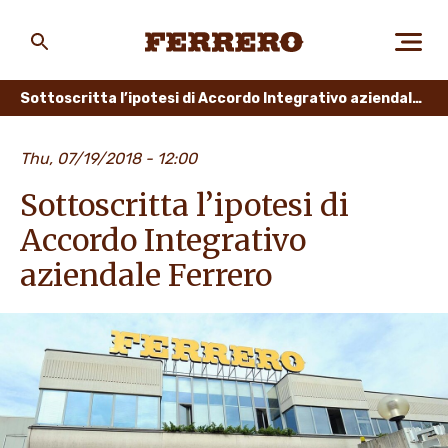
Skip
to
main
Ferrero
content
Sottoscritta l’ipotesi di Accordo Integrativo aziendale Ferrero
CHI SIAMO
Thu, 07/19/2018 - 12:00
Sottoscritta l’ipotesi di
PERSONE E AMBIENTE
Accordo Integrativo
aziendale Ferrero
I NOSTRI PRODOTTI
LAVORA CON NOI