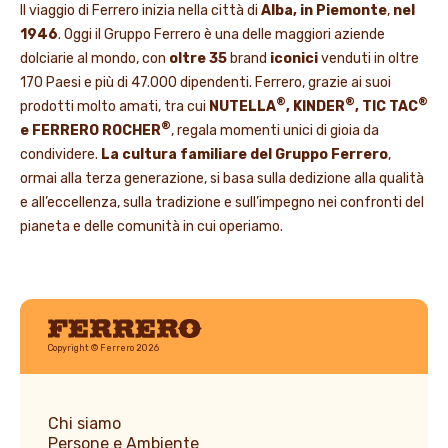
Il viaggio di Ferrero inizia nella città di
Alba, in Piemonte
,
nel
1946
. Oggi il Gruppo Ferrero è una delle maggiori aziende
dolciarie al mondo, con
oltre 35
brand
iconici
venduti in oltre
170 Paesi e più di 47.000 dipendenti. Ferrero, grazie ai suoi
®
®
®
prodotti molto amati, tra cui
NUTELLA
, KINDER
, TIC TAC
®
e FERRERO ROCHER
, regala momenti unici di gioia da
condividere.
La cultura familiare del Gruppo Ferrero
,
ormai alla terza generazione, si basa sulla dedizione alla qualità
e all’eccellenza, sulla tradizione e sull’impegno nei confronti del
pianeta e delle comunità in cui operiamo.
Ferrero
Copyright © Ferrero 2026
Chi siamo
Persone e Ambiente