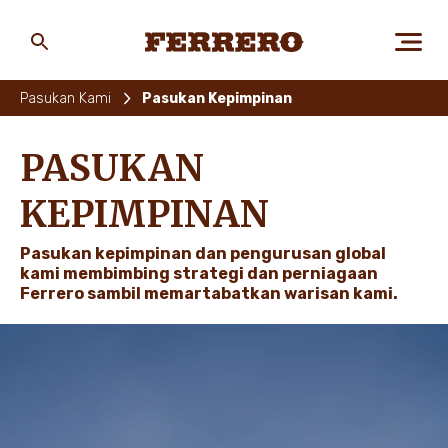
Skip
to
main
Ferrero
content
Pasukan Kami
Pasukan Kepimpinan
TENTANG KAMI
PASUKAN
KEPIMPINAN
MANUSIA & ALAM
Pasukan kepimpinan dan pengurusan global
kami membimbing strategi dan perniagaan
Ferrero sambil memartabatkan warisan kami.
JENAMA KAMI
KERJAYA