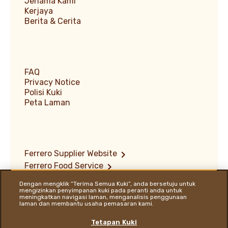
Jenama Kami
Kerjaya
Berita & Cerita
FAQ
Privacy Notice
Polisi Kuki
Peta Laman
Ferrero Supplier Website
Ferrero Food Service
Ferrero Travel Market
Dengan mengklik “Terima Semua Kuki”, anda bersetuju untuk
Terms of Use
mengizinkan penyimpanan kuki pada peranti anda untuk
meningkatkan navigasi laman, menganalisis penggunaan
Dasar Pendedahan Kelemahan
laman dan membantu usaha pemasaran kami.
Ferrero Hazelnut Company
Lokasi
Tetapan Kuki