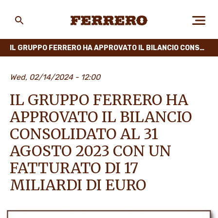
Skip
to
main
Ferrero
content
IL GRUPPO FERRERO HA APPROVATO IL BILANCIO CONSOLIDATO AL 31 AGOSTO 2023 CON UN FATTURATO DI 17 MILIARDI DI EURO
CHI SIAMO
Wed, 02/14/2024 - 12:00
IL GRUPPO FERRERO HA
PERSONE E AMBIENTE
APPROVATO IL BILANCIO
CONSOLIDATO AL 31
AGOSTO 2023 CON UN
I NOSTRI PRODOTTI
FATTURATO DI 17
MILIARDI DI EURO
LAVORA CON NOI