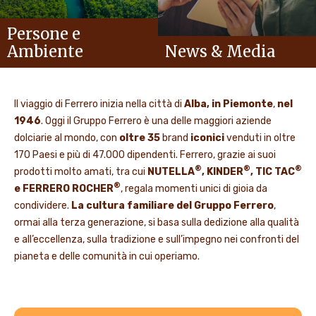
Persone e
Ambiente
News & Media
Il viaggio di Ferrero inizia nella città di
Alba, in Piemonte
,
nel
1946
. Oggi il Gruppo Ferrero è una delle maggiori aziende
dolciarie al mondo, con
oltre 35
brand
iconici
venduti in oltre
170 Paesi e più di 47.000 dipendenti. Ferrero, grazie ai suoi
®
®
®
prodotti molto amati, tra cui
NUTELLA
, KINDER
, TIC TAC
®
e FERRERO ROCHER
, regala momenti unici di gioia da
condividere.
La cultura familiare del Gruppo Ferrero
,
ormai alla terza generazione, si basa sulla dedizione alla qualità
e all’eccellenza, sulla tradizione e sull’impegno nei confronti del
pianeta e delle comunità in cui operiamo.