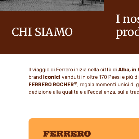
I no
CHI SIAMO
prod
La storia del Gruppo Ferrero e la sua
Portiamo all
mission. Dai primi passi al successo
guardare il
mondiale.
SCOPRI
Il viaggio di Ferrero inizia nella città di
Alba, i
SCOPRI DI PIÙ
brand
iconici
venduti in oltre 170 Paesi e più di
®
FERRERO ROCHER
, regala momenti unici di 
dedizione alla qualità e all’eccellenza, sulla tr