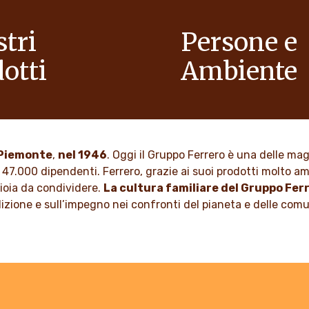
stri
Persone e
otti
Ambiente
egria alle famiglie, per
In qualità di azienda a condu
 mondo con più ottimismo.
familiare, valori come il rispe
l’integrità e l’innovazione so
nella nostra cultura da gener
 DI PIÙ
n Piemonte
,
nel 1946
. Oggi il Gruppo Ferrero è una delle ma
 47.000 dipendenti. Ferrero, grazie ai suoi prodotti molto ama
SCOPRI DI PIÙ
gioia da condividere.
La cultura familiare del Gruppo Fer
adizione e sull’impegno nei confronti del pianeta e delle com