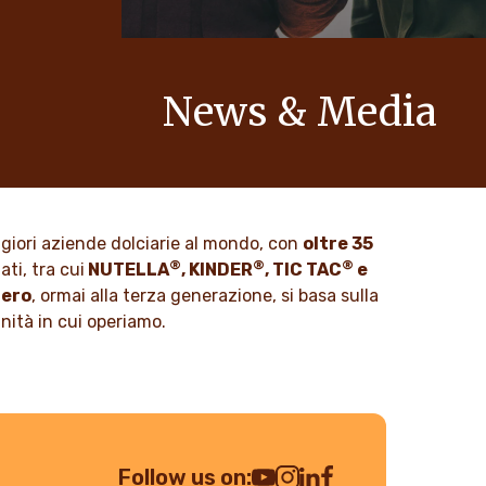
News & Media
zione
Scopri la nostra newsroom per
tto,
aggiornamenti, storie e comunicati su
no integrati
Ferrero e i suoi brand.
azioni.
ggiori aziende dolciarie al mondo, con
oltre 35
SCOPRI DI PIÙ
®
®
®
ti, tra cui
NUTELLA
, KINDER
, TIC TAC
e
rero
, ormai alla terza generazione, si basa sulla
unità in cui operiamo.
Follow us on: