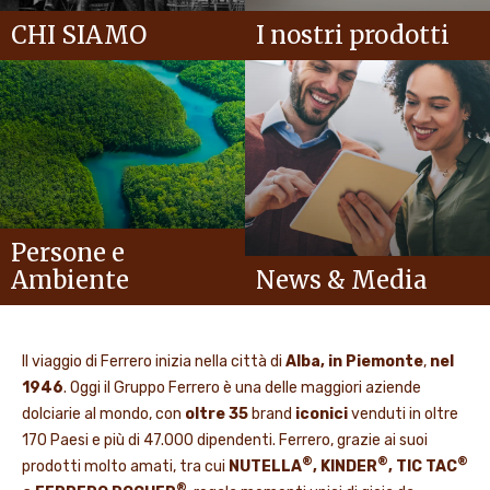
CHI SIAMO
I nostri prodotti
Persone e
Ambiente
News & Media
Il viaggio di Ferrero inizia nella città di
Alba, in Piemonte
,
nel
1946
. Oggi il Gruppo Ferrero è una delle maggiori aziende
dolciarie al mondo, con
oltre 35
brand
iconici
venduti in oltre
170 Paesi e più di 47.000 dipendenti. Ferrero, grazie ai suoi
®
®
®
prodotti molto amati, tra cui
NUTELLA
, KINDER
, TIC TAC
®