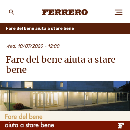
Skip
to
main
Ferrero
content
Fare del bene aiuta a stare bene
CHI SIAMO
Wed, 10/07/2020 - 12:00
Fare del bene aiuta a stare
PERSONE E AMBIENTE
bene
I NOSTRI PRODOTTI
LAVORA CON NOI