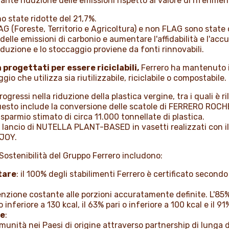
ante riduzione delle emissioni rispetto al valore di riferime
o state ridotte del 21,7%.
LAG (Foreste, Territorio e Agricoltura) e non FLAG sono state
elle emissioni di carbonio e aumentare l'affidabilità e l'accu
produzione e lo stoccaggio proviene da fonti rinnovabili.
 progettati per essere riciclabili,
Ferrero ha mantenuto i
ggio che utilizza sia riutilizzabile, riciclabile o compostabile.
ogressi nella riduzione della plastica vergine, tra i quali è 
esto include la conversione delle scatole di FERRERO ROCHER
sparmio stimato di circa 11.000 tonnellate di plastica.
il lancio di NUTELLA PLANT-BASED in vasetti realizzati con il 
 JOY.
i Sostenibilità del Gruppo Ferrero includono:
tare
: il 100% degli stabilimenti Ferrero è certificato secon
enzione costante alle porzioni accuratamente definite. L'85
inferiore a 130 kcal, il 63% pari o inferiore a 100 kcal e il 91
ne
:
munità nei Paesi di origine attraverso partnership di lunga