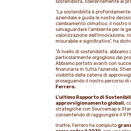
sostenibilità, coerentemente al pr
“La sostenibilità è profondamente 
aziendale e guida le nostre decisio
cambiamento climatico, il nostro 
salvaguardare l’ambiente per le gen
valorizzazione dell'innovazione, r
misurabile e significativo”, ha dic
“A livello di sostenibilità, abbia
particolarmente orgoglioso dei pro
Abbiamo portato avanti con succes
finanziaria in tutta l'azienda. Sti
visibilità della catena di approvvi
proseguendo il nostro percorso di
Ferrero.
L'ultimo Rapporto di Sostenibili
approvvigionamento globali,
co
strategiche con Sourcemap e Starli
consentendo di raggiungere il 97% di
Inoltre, Ferrero ha compiuto
grand