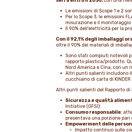
serra entro il 2030,
con una rilev
Le emissioni di Scope 1 e 2 son
Per lo Scope 3, le emissioni F
misurazione e il monitoraggio d
Il 90% dell'elettricità per la 
Con il 92,1% degli imballaggi ora
oltre il 90% dei materiali di imballa
Sono stati compiuti notevoli pr
rapporto plastica/prodotto. Qu
Nord America e Cina, con un ri
Altri punti salienti includono 
cucchiaino di carta di KINDER
Altri punti salienti del Rapporto d
Sicurezza e qualità alimen
Initiative (GFSI);
Consumo responsabile
: att
presentava una porzione pari o 
Empowerment delle perso
Impatto continuo sulle co