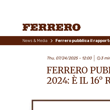
Skip
to
main
content
Ferrero
News & Media
Ferrero pubblica il rapport
Thu, 07/24/2025 - 12:00
3 mi
FERRERO PUBB
2024: È IL 1