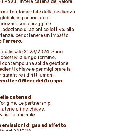
ivo sull’intera catena del valore.
otore fondamentale della resilienza
obali, in particolare al
innovare con coraggio e
adozione di azioni collettive, alla
erienze, per ottenere un impatto
 Ferrero.
'anno fiscale 2023/2024. Sono
obiettivi a lungo termine.
al contempo una solida gestione
edienti chiave e per migliorare la
garantire i diritti umani,
xecutive Officer del Gruppo
elle catene di
l'origine. Le partnership
materie prime chiave,
% per le nocciole.
 emissioni di gas ad effetto