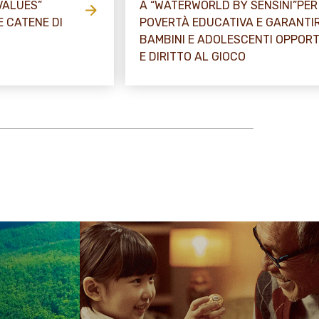
VALUES”
A “WATERWORLD BY SENSINI”PE
E CATENE DI
POVERTÀ EDUCATIVA E GARANTIR
BAMBINI E ADOLESCENTI OPPOR
E DIRITTO AL GIOCO