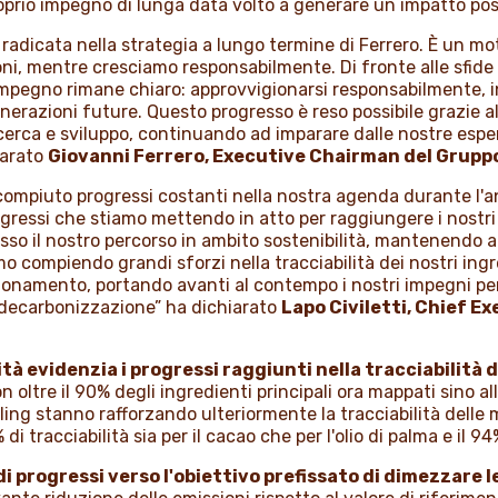
oprio impegno di lunga data volto a generare un impatto posit
radicata nella strategia a lungo termine di Ferrero. È un m
ni, mentre cresciamo responsabilmente. Di fronte alle sfide gl
impegno rimane chiaro: approvvigionarsi responsabilmente, 
erazioni future. Questo progresso è reso possibile grazie all’
icerca e sviluppo, continuando ad imparare dalle nostre esp
hiarato
Giovanni Ferrero, Executive Chairman del Gruppo
mo compiuto progressi costanti nella nostra agenda durante l
gressi che stiamo mettendo in atto per raggiungere i nostri 
so il nostro percorso in ambito sostenibilità, mantenendo 
amo compiendo grandi sforzi nella tracciabilità dei nostri ingr
gionamento, portando avanti al contempo i nostri impegni per 
 decarbonizzazione” ha dichiarato
Lapo Civiletti, Chief E
tà evidenzia i progressi raggiunti nella tracciabilità d
n oltre il 90% degli ingredienti principali ora mappati sino al
ng stanno rafforzando ulteriormente la tracciabilità delle 
 tracciabilità sia per il cacao che per l'olio di palma e il 94
i progressi verso l'obiettivo prefissato di dimezzare le