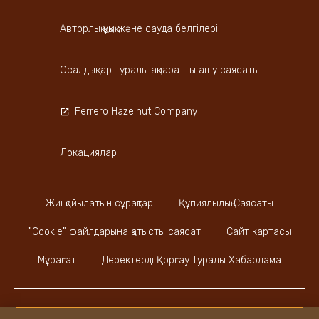
Авторлық құқық және сауда белгілері
Осалдықтар туралы ақпаратты ашу саясаты
Ferrero Hazelnut Company
Локациялар
Жиі қойылатын сұрақтар
Құпиялылық Саясаты
"Cookie" файлдарына қатысты саясат
Сайт картасы
Мұрағат
Деректерді Қорғау Туралы Хабарлама