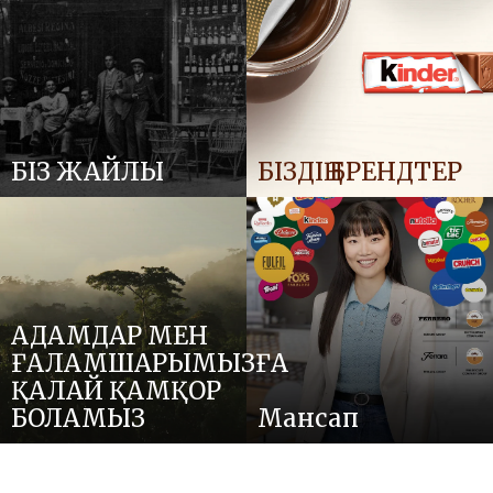
БІЗ ЖАЙЛЫ
БІЗДІҢ БРЕНДТЕР
АДАМДАР МЕН
ҒАЛАМШАРЫМЫЗҒА
ҚАЛАЙ ҚАМҚОР
БОЛАМЫЗ
Мансап