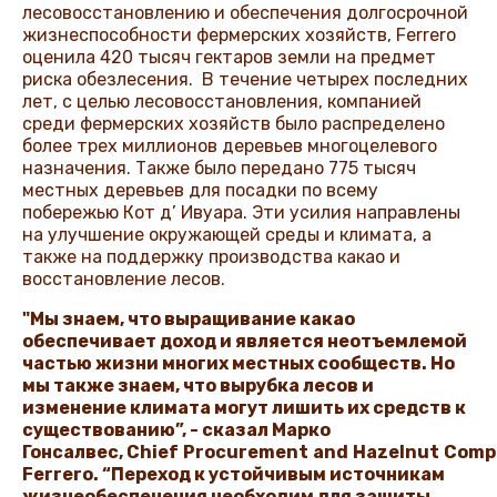
лесовосстановлению и обеспечения долгосрочной
жизнеспособности фермерских хозяйств, Ferrero
оценила 420 тысяч гектаров земли на предмет
риска обезлесения. В течение четырех последних
лет, с целью лесовосстановления, компанией
среди фермерских хозяйств было распределено
более трех миллионов деревьев многоцелевого
назначения. Также было передано 775 тысяч
местных деревьев для посадки по всему
побережью Кот д’ Ивуара. Эти усилия направлены
на улучшение окружающей среды и климата, а
также на поддержку производства какао и
восстановление лесов.
"Мы знаем, что выращивание какао
обеспечивает доход и является неотъемлемой
частью жизни многих местных сообществ. Но
мы также знаем, что вырубка лесов и
изменение климата могут лишить их средств к
существованию”, - сказал Марко
Гонсалвес, Chief
Procurement
and
Hazelnut
Comp
Ferrero. “Переход к устойчивым источникам
жизнеобеспечения необходим для защиты