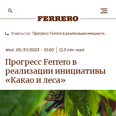
Skip
to
main
content
Ferrero
Жаңалықтар
Прогресс Ferrero в реализации инициативы «Какао и леса»
Home
БІЗ ЖАЙЛЫ
Wed, 05/31/2023 - 12:00
3 min read
Прогресс Ferrero в
АДАМДАР ЖӘНЕ
ҒАЛАМШАР
реализации инициативы
«Какао и леса»
БІЗДІҢ БРЕНДТЕР
МАНСАП