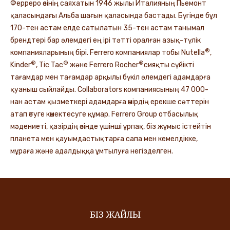
Ферреро өзінің саяхатын 1946 жылы Италияның Пьемонт
қаласындағы Альба шағын қаласында бастады. Бүгінде бұл
170-тен астам елде сатылатын 35-тен астам танымал
брендтері бар әлемдегі ең ірі тәтті оралған азық-түлік
®
компанияларының бірі. Ferrero компаниялар тобы Nutella
,
®
®
®
Kinder
, Tic Tac
және Ferrero Rocher
сияқты сүйікті
тағамдар мен тағамдар арқылы бүкіл әлемдегі адамдарға
қуаныш сыйлайды. Collaborators компаниясының 47 000-
нан астам қызметкері адамдарға өмірдің ерекше сәттерін
атап өтуге көмектесуге құмар. Ferrero Group отбасылық
мәдениеті, қазірдің өзінде үшінші ұрпақ, біз жұмыс істейтін
планета мен қауымдастықтарға сапа мен кемелдікке,
мұраға және адалдыққа ұмтылуға негізделген.
БІЗ ЖАЙЛЫ