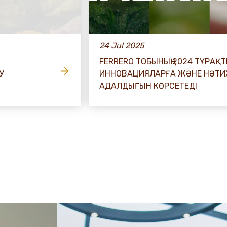
24 Jul 2025
FERRERO ТОБЫНЫҢ 2024 ТҰРАҚТ
У
ИННОВАЦИЯЛАРҒА ЖӘНЕ НӘТИ
АДАЛДЫҒЫН КӨРСЕТЕДІ