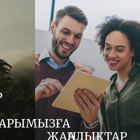
Р
АРЫМЫЗҒА
ЖАҢАЛЫҚТАР