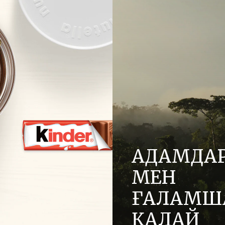
АДАМДА
МЕН
ҒАЛАМШ
ҚАЛАЙ