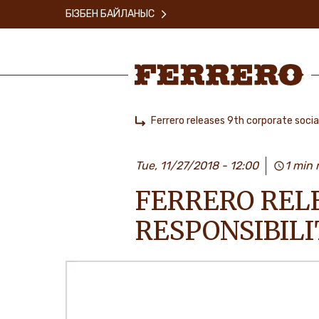
Skip
БІЗБЕН БАЙЛАНЫС
to
main
content
Ferrero
Ferrero releases 9th corporate social
Home
Tue, 11/27/2018 - 12:00
1 min 
FERRERO REL
RESPONSIBIL