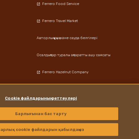
Ferrero Food Service
Ferrero Travel Market
Авторлық құқық және сауда белгілері
Осалдықтар туралы ақпаратты ашу саясаты
Ferrero Hazelnut Company
Локациялар
Cookie файлдарының реттеулері
Барлығынан бас тарту
Instagram
LinkedIn
Facebook
Барлық cookie файлдарын қабылдаңыз