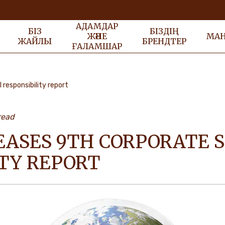
АДАМДАР
БІЗ
БІЗДІҢ
ЖӘНЕ
МА
ЖАЙЛЫ
БРЕНДТЕР
ҒАЛАМШАР
 responsibility report
read
EASES 9TH CORPORATE S
ITY REPORT