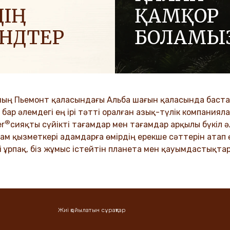
ІҢ
ҚАМҚОР
ЕНДТЕР
БОЛАМЫ
 позитив әкелу үшін
Отбасылық компания ретін
ға жағымды энергияны
адалдық және инновация 
.
құндылықтар біздің мәдение
ұрпақтар бойына сіңіп келеді
ың Пьемонт қаласындағы Альба шағын қаласында бастад
VER MORE
ар әлемдегі ең ірі тәтті оралған азық-түлік компанияла
®
DISCOVER MORE
er
сияқты сүйікті тағамдар мен тағамдар арқылы бүкіл
ам қызметкері адамдарға өмірдің ерекше сәттерін атап ө
і ұрпақ, біз жұмыс істейтін планета мен қауымдастықтар
Жиі қойылатын сұрақтар