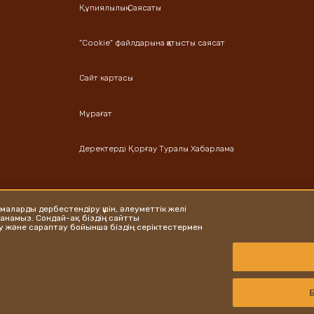
Құпиялылық Саясаты
"Cookie" файлдарына қатысты саясат
Сайт картасы
Мұрағат
Деректерді Қорғау Туралы Хабарлама
амаларды дербестендіру үшін, әлеуметтік желі
аланамыз. Сондай-ақ біздің сайтты
у және сараптау бойынша біздің серіктестермен
Copyright © Ferrero 2026