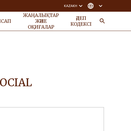
KAZAKH
ЖАҢАЛЫҚТАР
ӘДЕП
НСАП
ЖӘНЕ
КОДЕКСІ
ОҚИҒАЛАР
ІЗДЕУ
OCIAL