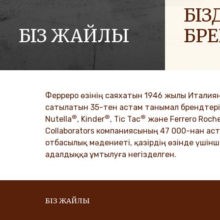
БІЗД
БІЗ ЖАЙЛЫ
БР
Ferrero компаниялар тобының тарихы
Біз әлемге
және оның миссиясы. Алғашқы
отбасылар
қадамдардан әлемдік жетістікке
таратамыз
дейін.
Ферреро өзінің саяхатын 1946 жылы Италиян
DISCO
сатылатын 35-тен астам танымал брендтері б
®
®
®
DISCOVER MORE
Nutella
, Kinder
, Tic Tac
және Ferrero Roch
Collaborators компаниясының 47 000-нан аст
отбасылық мәдениеті, қазірдің өзінде үшінш
адалдыққа ұмтылуға негізделген.
БІЗ ЖАЙЛЫ