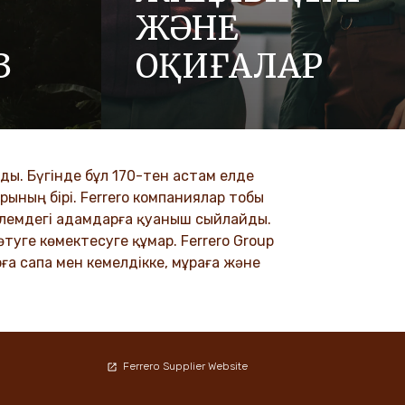
ЖӘНЕ
З
ОҚИҒАЛАР
де құрмет,
Біздің жаңалықтар бөлімінде Ferrero
сияқты
және оның брендтері туралы
тімізге
жаңартуларды, мақалаларды және
.
баспасөз хабарламаларды қараңыз.
ы. Бүгінде бұл 170-тен астам елде
рының бірі. Ferrero компаниялар тобы
DISCOVER MORE
 әлемдегі адамдарға қуаныш сыйлайды.
туге көмектесуге құмар. Ferrero Group
ға сапа мен кемелдікке, мұраға және
Ferrero Supplier Website