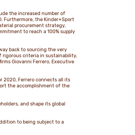
nclude the increased number of
20. Furthermore, the Kinder+Sport
aterial procurement strategy,
commitment to reach a 100% supply
 way back to sourcing the very
rigorous criteria in sustainability,
firms Giovanni Ferrero, Executive
r 2020, Ferrero connects all its
port the accomplishment of the
eholders, and shape its global
ddition to being subject to a