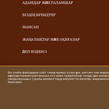
АДАМДАР ЖӘНЕ ҒАЛАМШАР
БІЗДІҢ БРЕНДТЕР
МАНСАП
ЖАҢАЛЫҚТАР ЖӘНЕ ОҚИҒАЛАР
ӘДЕП КОДЕКСІ
Біз cookie файлдарын сайт тиімді жұмыс істеуі үшін, контент пен жарн
мүмкіндіктерімен қамтамасыз ету және трафигімізді талдау үшін пайд
пайдалануыңыз туралы мәліметтерді әлеуметтік желілер, жарнамала
бөлісеміз.
Ferrero